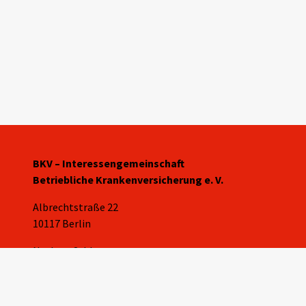
BKV – Interessengemeinschaft
Betriebliche Krankenversicherung e. V.
Albrechtstraße 22
10117 Berlin
Norbert Schleert
info@bkv-verein.de
030 84 71 06 10